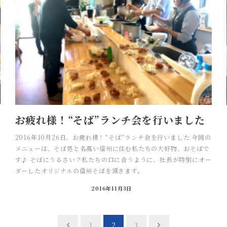
お疲れ様！“そば”ランチ会を行いました
2016年10月26日、お疲れ様！“そば”ランチ会を行いました 今回の
メニューは、そば処と名高い信州に住む私たちの大好物、おそばで
す♪ そばにうるさい？私たちの口に合うように、社長が特別にオー
ダーしたオリジナルの信州そばを頂きます。
2016年11月3日
1
2
3