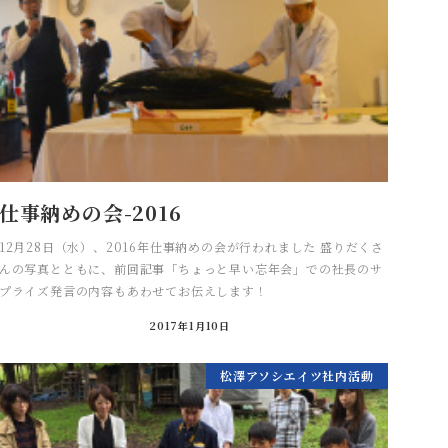
仕事納めの会-2016
12月28日（水）、2016年仕事納めの会が行われました 盛りだくさ
んの写真とともに、前回記事「ちょっと早い忘年会」での社長のサ
プライズ発言の内容もあわせてお伝えします！
2017年1月10日
松澤アソシエイツ社内活動