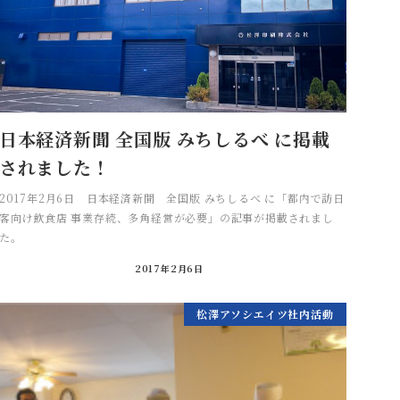
日本経済新聞 全国版 みちしるべ に掲載
されました！
2017年2月6日 日本経済新聞 全国版 みちしるべ に「都内で訪日
客向け飲食店 事業存続、多角経営が必要」の記事が掲載されまし
た。
2017年2月6日
松澤アソシエイツ社内活動