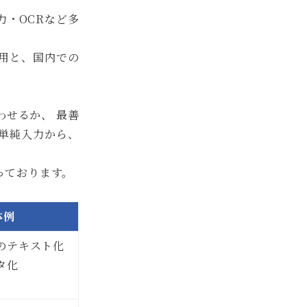
・OCRなど多
用と、国内での
せるか、 最善
単純入力から、
っております。
体例
のテキスト化
タ化