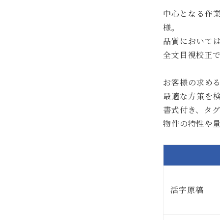
中心となる作
様。
品質において
全文目視校正
お客様の求め
最適な方策を
書式付き、タグ
物件の特性や
活字原稿