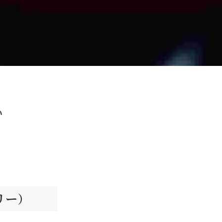
い
リー）