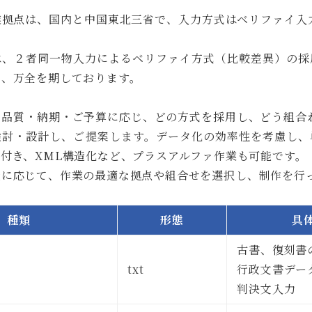
業拠点は、国内と中国東北三省で、入力方式はベリファイ入力
は、２者同一物入力によるベリファイ方式（比較差異）の採
で、万全を期しております。
る品質・納期・ご予算に応じ、どの方式を採用し、どう組合わ
検討・設計し、ご提案します。データ化の効率性を考慮し、
付き、XML構造化など、プラスアルファ作業も可能です。
量に応じて、作業の最適な拠点や組合せを選択し、制作を行
種類
形態
具
古書、復刻書
txt
行政文書デー
判決文入力